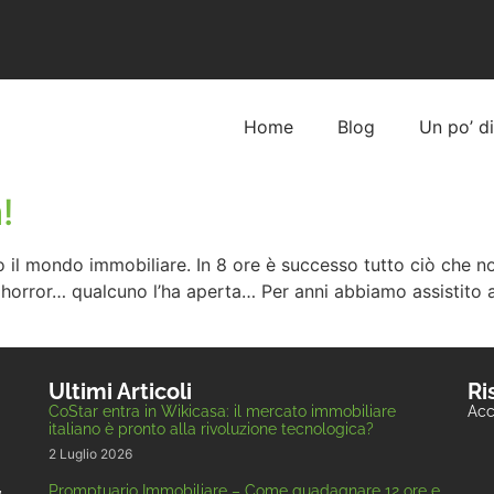
Home
Blog
Un po’ d
!
utto il mondo immobiliare. In 8 ore è successo tutto ciò c
m horror… qualcuno l’ha aperta… Per anni abbiamo assistito al
Ultimi Articoli
Ri
CoStar entra in Wikicasa: il mercato immobiliare
Acc
italiano è pronto alla rivoluzione tecnologica?
2 Luglio 2026
,
Promptuario Immobiliare – Come guadagnare 12 ore e