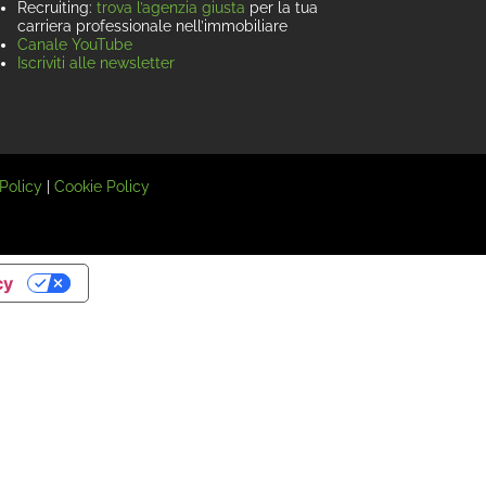
Recruiting:
trova l’agenzia giusta
per la tua
carriera professionale nell’immobiliare
Canale YouTube
Iscriviti alle newsletter
Policy
|
Cookie Policy
cy