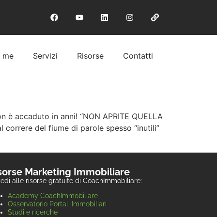
i me
Servizi
Risorse
Contatti
he non è accaduto in anni! “NON APRITE QUELLA
 correre del fiume di parole spesso “inutili”
sorse Marketing Immobiliare
edi alle risorse gratuite di CoachImmobiliare:
Academy CoachImmobiliare
Osservatorio Portali Immobiliari
Studi e ricerche