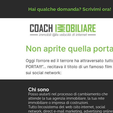
Hai qualche domanda? Scrivimi ora!
Non aprite quella porta
Oggi l’orrore ed il terrore ha attraversato t
PORTA!!!”… recitava il titolo di un famoso fil
sui social network:
Chi sono
Posso aiutarti nel processo di cambiamento che
attende la tua agenzia immobiliare, la tua rete
immobiliare o impresa di costruzioni.
Tutto l’ecosistema del web (sito internet, social
network, direct e-mail marketing, advertising online