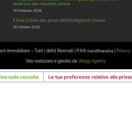
dedicarsi alle relazioni umane
16 Febbraio 2026
Il Real Estate alla prova dell’Intelligenza Umana
26 Ottobre 2025
 Immobiliare – Tutti i diritti Riservati | P.IVA 04026041204 |
Privacy 
Sito realizzato e gestito da
Wegg Agency
iva sulla raccolta
Le tue preferenze relative alla priva