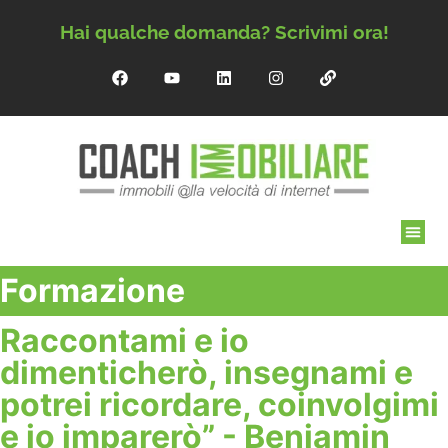
Hai qualche domanda? Scrivimi ora!
Formazione
Raccontami e io
dimenticherò, insegnami e
potrei ricordare, coinvolgimi
e io imparerò” - Benjamin