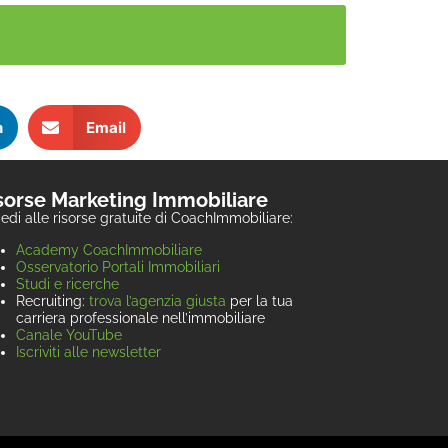
n
Email
sorse Marketing Immobiliare
edi alle risorse gratuite di CoachImmobiliare:
Academy CoachImmobiliare
Osservatorio Portali Immobiliari
Studi e ricerche
Recruiting:
trova l’agenzia giusta
per la tua
carriera professionale nell’immobiliare
Canale YouTube
Iscriviti alle newsletter