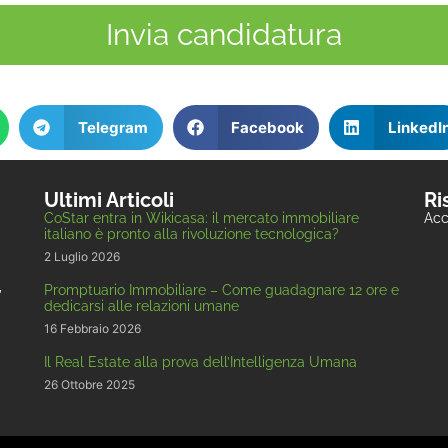
Invia candidatura
Telegram
Facebook
LinkedI
Ultimi Articoli
Ri
CoStar entra in Wikicasa: il mercato immobiliare
Acc
italiano è pronto alla rivoluzione tecnologica?
2 Luglio 2026
,
Promptuario Immobiliare – Come guadagnare 12 ore e
dedicarsi alle relazioni umane
16 Febbraio 2026
Il Real Estate alla prova dell’Intelligenza Umana
26 Ottobre 2025