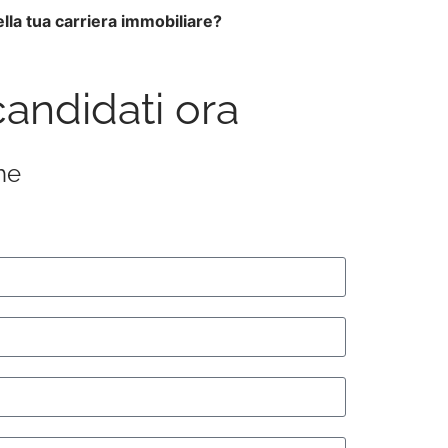
ella tua carriera immobiliare?
candidati ora
he