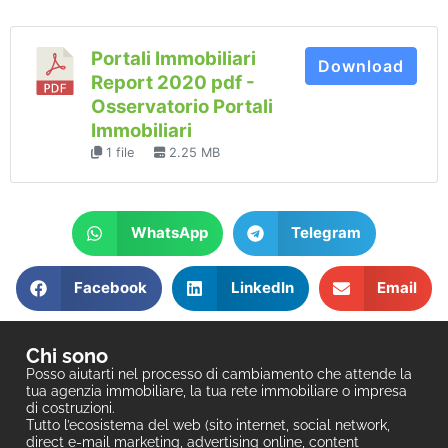
Portali Immobiliari
Download
Report 2020 pdf -
Osservatorio Portali
Immobiliari
1 file
2.25 MB
WhatsApp
Telegram
Facebook
LinkedIn
Email
Chi sono
Posso aiutarti nel processo di cambiamento che attende la
tua agenzia immobiliare, la tua rete immobiliare o impresa
di costruzioni.
Tutto l’ecosistema del web (sito internet, social network,
direct e-mail marketing, advertising online, content