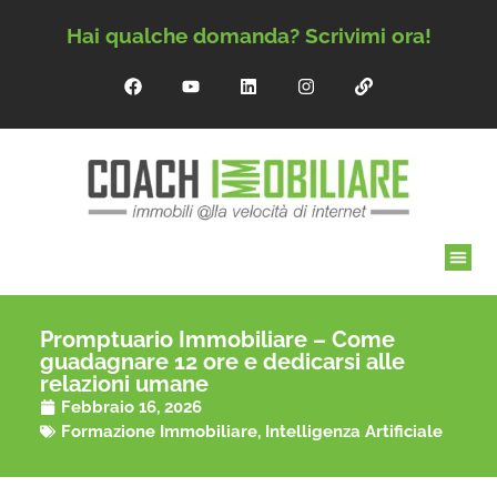
Hai qualche domanda? Scrivimi ora!
Promptuario Immobiliare – Come
guadagnare 12 ore e dedicarsi alle
relazioni umane
Febbraio 16, 2026
Formazione Immobiliare
,
Intelligenza Artificiale