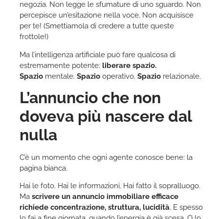
negozia. Non legge le sfumature di uno sguardo. Non
percepisce un’esitazione nella voce. Non acquisisce
per te! (Smettiamola di credere a tutte queste
frottole!)
Ma l’intelligenza artificiale può fare qualcosa di
estremamente potente:
liberare spazio.
Spazio
mentale.
Spazio
operativo.
Spazio
relazionale.
L’annuncio che non
doveva più nascere dal
nulla
C’è un momento che ogni agente conosce bene: la
pagina bianca.
Hai le foto. Hai le informazioni. Hai fatto il sopralluogo.
Ma
scrivere un annuncio immobiliare efficace
richiede concentrazione, struttura, lucidità
. E spesso
lo fai a fine giornata, quando l’energia è già scesa. O lo