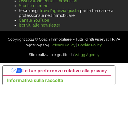
Osservatorio Portali Immobiliari
Studi e ricerche
Recruiting:
trova l’agenzia giusta
per la tua carriera
professionale nell’immobiliare
Canale YouTube
Iscriviti alle newsletter
Copyright 2024 © Coach Immobiliare – Tutti i diritti Riservati | P.IVA
04026041204 |
Privacy Policy
|
Cookie Policy
Sito realizzato e gestito da
Wegg Agency
Le tue preferenze relative alla privacy
Informativa sulla raccolta