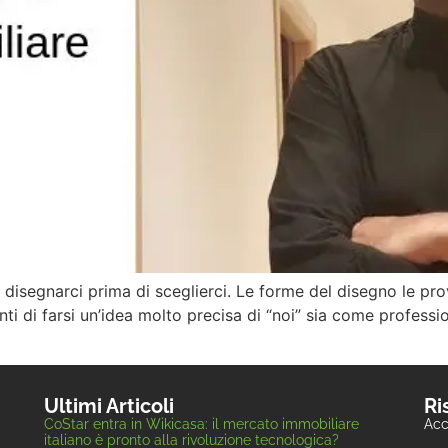
i di disegnarci prima di sceglierci. Le forme del disegno le
enti di farsi un’idea molto precisa di “noi” sia come profes
Ultimi Articoli
Ri
CoStar entra in Wikicasa: il mercato immobiliare
Acc
italiano è pronto alla rivoluzione tecnologica?