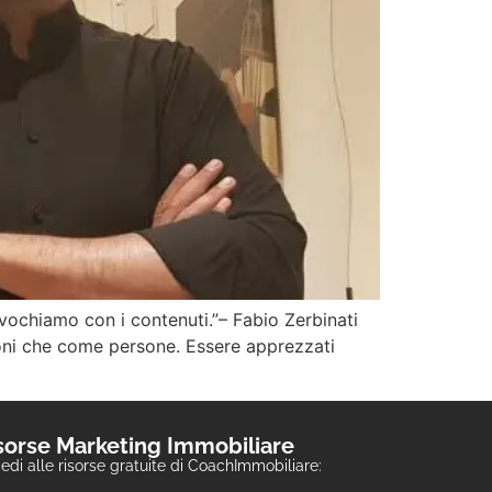
 provochiamo con i contenuti.”– Fabio Zerbinati
sioni che come persone. Essere apprezzati
sorse Marketing Immobiliare
edi alle risorse gratuite di CoachImmobiliare: