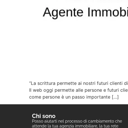
“La scrittura permette ai nostri futuri client
Il web oggi permette alle persone e futuri cli
come persone è un passo importante […]
Chi sono
Posso aiutarti nel processo di cambiamento che
attende la tua agenzia immobiliare, la tua rete