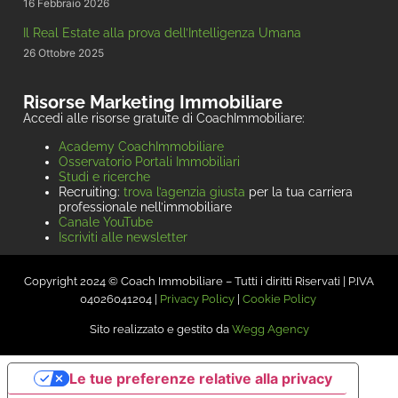
16 Febbraio 2026
Il Real Estate alla prova dell’Intelligenza Umana
26 Ottobre 2025
Risorse Marketing Immobiliare
Accedi alle risorse gratuite di CoachImmobiliare:
Academy CoachImmobiliare
Osservatorio Portali Immobiliari
Studi e ricerche
Recruiting:
trova l’agenzia giusta
per la tua carriera
professionale nell’immobiliare
Canale YouTube
Iscriviti alle newsletter
Copyright 2024 © Coach Immobiliare – Tutti i diritti Riservati | P.IVA
04026041204 |
Privacy Policy
|
Cookie Policy
Sito realizzato e gestito da
Wegg Agency
Le tue preferenze relative alla privacy