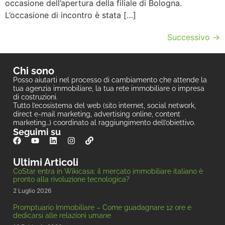
occasione dell’apertura della filiale di Bologna.
L’occasione di incontro è stata […]
Successivo
→
Chi sono
Posso aiutarti nel processo di cambiamento che attende la
tua agenzia immobiliare, la tua rete immobiliare o impresa
di costruzioni.
Tutto l’ecosistema del web (sito internet, social network,
direct e-mail marketing, advertising online, content
marketing…) coordinato al raggiungimento dell’obiettivo.
Seguimi su
Ultimi Articoli
CoStar entra in Wikicasa: il mercato immobiliare italiano è
pronto alla rivoluzione tecnologica?
2 Luglio 2026
Promptuario Immobiliare – Come guadagnare 12 ore e
dedicarsi alle relazioni umane