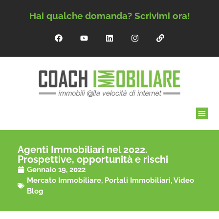
Hai qualche domanda? Scrivimi ora!
Agenti Immobiliari nel 2022.
Prospettive, opportunità e rischi
Gennaio 19, 2022
Mercato Immobiliare
,
Portali Immobiliari
,
Video
Blog