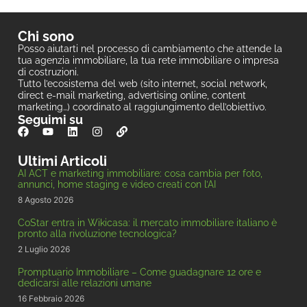
Chi sono
Posso aiutarti nel processo di cambiamento che attende la
tua agenzia immobiliare, la tua rete immobiliare o impresa
di costruzioni.
Tutto l’ecosistema del web (sito internet, social network,
direct e-mail marketing, advertising online, content
marketing…) coordinato al raggiungimento dell’obiettivo.
Seguimi su
Ultimi Articoli
AI ACT e marketing immobiliare: cosa cambia per foto,
annunci, home staging e video creati con l’AI
8 Agosto 2026
CoStar entra in Wikicasa: il mercato immobiliare italiano è
pronto alla rivoluzione tecnologica?
2 Luglio 2026
Promptuario Immobiliare – Come guadagnare 12 ore e
dedicarsi alle relazioni umane
16 Febbraio 2026