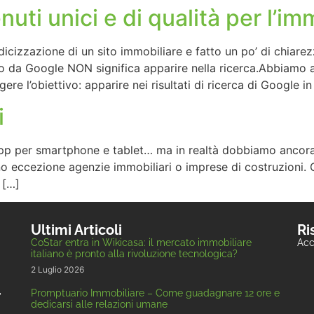
nuti unici e di qualità per l’i
dicizzazione di un sito immobiliare e fatto un po’ di chiare
o da Google NON significa apparire nella ricerca.Abbiamo a
re l’obiettivo: apparire nei risultati di ricerca di Google 
i
e App per smartphone e tablet… ma in realtà dobbiamo ancor
nno eccezione agenzie immobiliari o imprese di costruzioni. 
 […]
Ultimi Articoli
Ri
CoStar entra in Wikicasa: il mercato immobiliare
Acc
italiano è pronto alla rivoluzione tecnologica?
2 Luglio 2026
,
Promptuario Immobiliare – Come guadagnare 12 ore e
dedicarsi alle relazioni umane