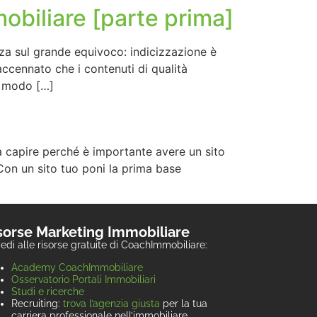
mmobiliare [parte prima]
zza sul grande equivoco: indicizzazione è
ccennato che i contenuti di qualità
in modo […]
a capire perché è importante avere un sito
Con un sito tuo poni la prima base
sorse Marketing Immobiliare
edi alle risorse gratuite di CoachImmobiliare:
Academy CoachImmobiliare
Osservatorio Portali Immobiliari
Studi e ricerche
Recruiting:
trova l’agenzia giusta
per la tua
carriera professionale nell’immobiliare