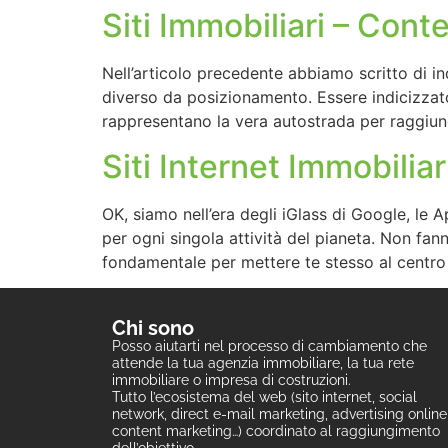
Siti Immobiliari – Conte
Nell’articolo precedente abbiamo scritto di in
diverso da posizionamento. Essere indicizzat
rappresentano la vera autostrada per raggiunge
Siti Internet Immobiliar
OK, siamo nell’era degli iGlass di Google, l
per ogni singola attività del pianeta. Non fa
fondamentale per mettere te stesso al centro
Chi sono
Posso aiutarti nel processo di cambiamento che
attende la tua agenzia immobiliare, la tua rete
immobiliare o impresa di costruzioni.
Tutto l’ecosistema del web (sito internet, social
network, direct e-mail marketing, advertising online
content marketing…) coordinato al raggiungimento