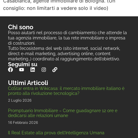
Casabianca, agente immobiliare di Bologna. (Un
consiglio: non limitarti a vedere solo il video)
Chi sono
Posso aiutarti nel processo di cambiamento che attende la
tua agenzia immobiliare, la tua rete immobiliare o impresa
di costruzioni.
Tutto l’ecosistema del web (sito internet, social network,
direct e-mail marketing, advertising online, content
marketing…) coordinato al raggiungimento dell’obiettivo.
Seguimi su
Ultimi Articoli
CoStar entra in Wikicasa: il mercato immobiliare italiano è
pronto alla rivoluzione tecnologica?
2 Luglio 2026
Promptuario Immobiliare – Come guadagnare 12 ore e
dedicarsi alle relazioni umane
16 Febbraio 2026
Il Real Estate alla prova dell’Intelligenza Umana