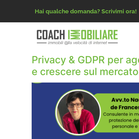
Hai qualche domanda? Scrivimi ora!
Privacy & GDPR per agen
e crescere sul mercato