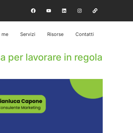
i me
Servizi
Risorse
Contatti
a per lavorare in regola