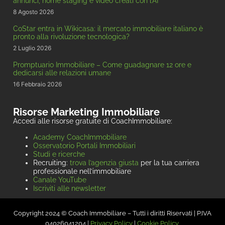
annunci, home staging e video creati con l’AI
8 Agosto 2026
CoStar entra in Wikicasa: il mercato immobiliare italiano è
pronto alla rivoluzione tecnologica?
2 Luglio 2026
Promptuario Immobiliare – Come guadagnare 12 ore e
dedicarsi alle relazioni umane
16 Febbraio 2026
Risorse Marketing Immobiliare
Accedi alle risorse gratuite di CoachImmobiliare:
Academy CoachImmobiliare
Osservatorio Portali Immobiliari
Studi e ricerche
Recruiting:
trova l’agenzia giusta
per la tua carriera
professionale nell’immobiliare
Canale YouTube
Iscriviti alle newsletter
Copyright 2024 © Coach Immobiliare – Tutti i diritti Riservati | P.IVA
04026041204 |
Privacy Policy
|
Cookie Policy