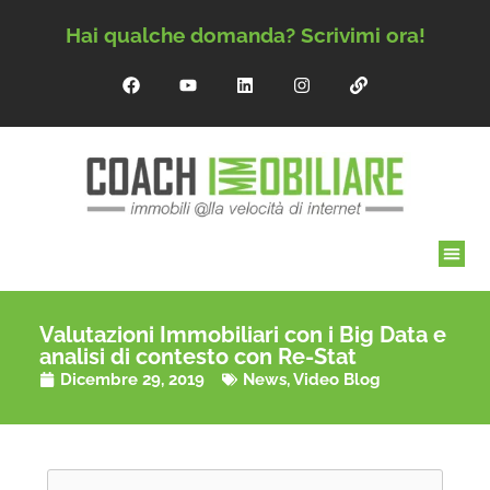
Hai qualche domanda? Scrivimi ora!
Valutazioni Immobiliari con i Big Data e
analisi di contesto con Re-Stat
Dicembre 29, 2019
News
,
Video Blog