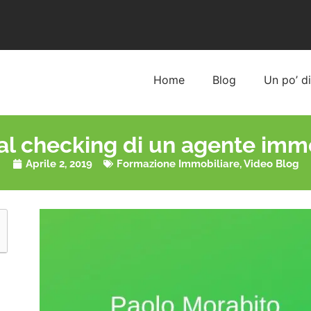
Home
Blog
Un po’ d
al checking di un agente immo
Aprile 2, 2019
Formazione Immobiliare
,
Video Blog